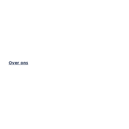
Lectorium Rosicrucianum
Bakenessergracht 11
2011 JS Haarlem
T
(023) 532 38 50
info@rozenkruis.nl
Over ons
Over het Rozenkruis
Onze locaties
Onze nieuwsbrief
Doneren
Meer Rozenkruis
Onze boekwinkel
Onze basisschool
Onze Stichting