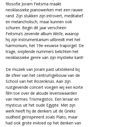
filosofie Joram Feitsma maakt 
neoklassieke pianowerken met een rauwe 
rand. Zijn stukken zijn introvert, meditatief 
en melancholisch, maar kunnen ook 
schuren. Begin dit jaar verscheen 
Feitsma’s zevende album 
Welle
, waarop 
hij zijn instrumentarium uitbreidt met het 
harmonium, het 19e-eeuwse traporgel. De 
trage, snijdende nummers belichten het 
neoklassieke genre van zijn mystieke kant!
De muziek van Joram past uitstekend bij 
de sfeer van het centrumgebouw van de 
School van het Rozenkruis. Aan zijn 
rustgevende concert voegen wij een korte 
film toe over de aloude levenswaarden 
van Hermes Trismegistos. Een leraar en 
mysticus uit het oude Egypte. Met zijn 
werk heeft hij de denkers uit de Grieks 
oudheid geïnspireerd zoals Plato, maar 
had ook grote invloed op het denken van 