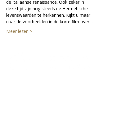
de Italiaanse renaissance. Ook zeker in 
deze tijd zijn nog steeds de Hermetische 
levenswaarden te herkennen. Kijkt u maar 
naar de voorbeelden in de korte film over…
Meer lezen >
Lectorium Rosicrucianum
Bakenessergracht 11
2011 JS Haarlem
T
(023) 532 38 50
info@rozenkruis.nl
Over ons
Over het Rozenkruis
Onze locaties