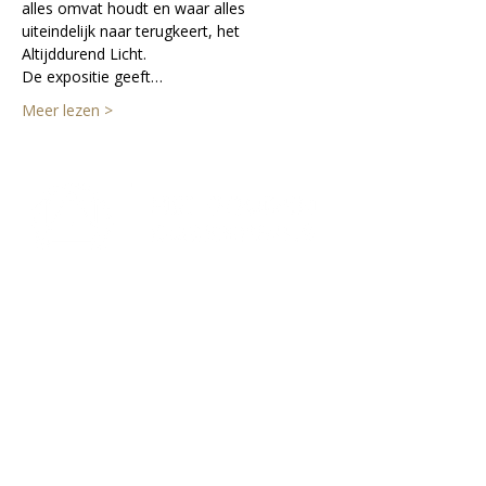
alles omvat houdt en waar alles 
uiteindelijk naar terugkeert, het 
Altijddurend Licht.
De expositie geeft…
Meer lezen >
Lectorium Rosicrucianum
Bakenessergracht 11
2011 JS Haarlem
T
(023) 532 38 50
info@rozenkruis.nl
Over ons
Over het Rozenkruis
Onze locaties