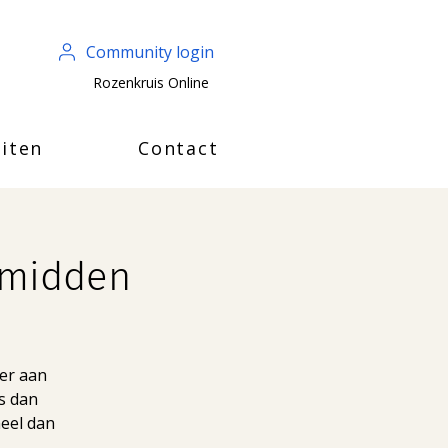
Community login
Rozenkruis Online
iten
Contact
s midden
ver aan
is dan
heel dan