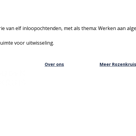
rie van elf inloopochtenden, met als thema: Werken aan alg
ruimte voor uitwisseling.
Over ons
Meer Rozenkrui
Over het Rozenkruis
Onze boekwinkel
Onze locaties
Onze basisschool
Onze nieuwsbrief
Onze Stichting
Doneren
Inloggen Rozenkru