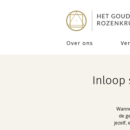
Over ons
Ve
Inloop 
Wannee
de ge
jezelf,