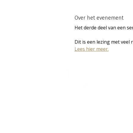
Over het evenement
Het derde deel van een se
Dit is een lezing met veel 
Lees hier meer.
Lectorium Rosicrucianum
Bakenessergracht 11
2011 JS Haarlem
T (023) 532 38 50