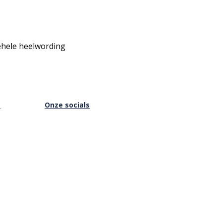
ehele heelwording
s
Onze socials
Facebook
Instagram
Youtube
is Online
Vimeo