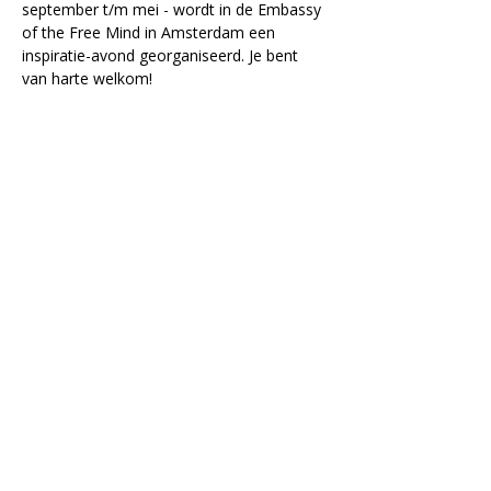
september t/m mei - wordt in de Embassy 
of the Free Mind in Amsterdam een 
inspiratie-avond georganiseerd. Je bent 
van harte welkom!
Lectorium Rosicrucianum
Bakenessergracht 11
2011 JS Haarlem
T
(023) 532 38 50
info@rozenkruis.nl
Over ons
Over het Rozenkruis
Onze locaties
Onze nieuwsbrief