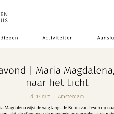
rdiepen
Activiteiten
Aanslu
 avond | Maria Magdalena
naar het Licht
di 17 mrt
  |  
Amsterdam
ia Magdalena wijst de weg langs de Boom van Leven op naa
 van licht, de sfeer waar de mensheid oorspronkelijk uit gebo