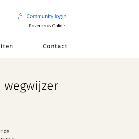
Community login
Rozenkruis Online
iten
Contact
, wegwijzer
r de
ren is.