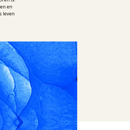
ten en
s leven