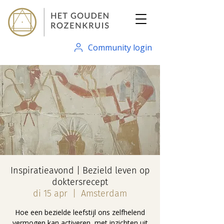
Community login
Inspiratieavond | Bezield leven op
doktersrecept
di 15 apr
  |  
Amsterdam
Hoe een bezielde leefstijl ons zelfhelend
vermogen kan activeren, met inzichten uit