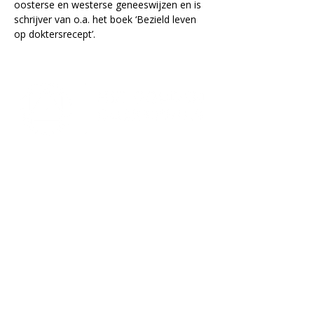
oosterse en westerse geneeswijzen en is 
schrijver van o.a. het boek ‘Bezield leven 
op doktersrecept’.
Lectorium Rosicrucianum
Bakenessergracht 11
2011 JS Haarlem
T
(023) 532 38 50
info@rozenkruis.nl
Over ons
Over het Rozenkruis
Onze locaties
Onze nieuwsbrief
Doneren