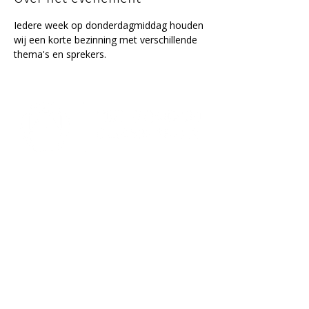
Iedere week op donderdagmiddag houden 
wij een korte bezinning met verschillende 
thema's en sprekers.
Lectorium Rosicrucianum
Bakenessergracht 11
2011 JS Haarlem
T
(023) 532 38 50
info@rozenkruis.nl
Over ons
Over het Rozenkruis
Onze locaties
Onze nieuwsbrief