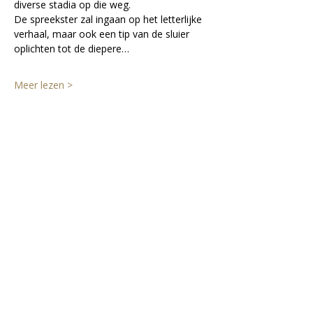
diverse stadia op die weg. 
De spreekster zal ingaan op het letterlijke 
verhaal, maar ook een tip van de sluier 
oplichten tot de diepere…
Meer lezen >
Lectorium Rosicrucianum
Bakenessergracht 11
2011 JS Haarlem
T
(023) 532 38 50
info@rozenkruis.nl
Over ons
Over het Rozenkruis