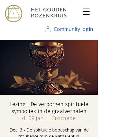
Community login
Lezing | De verborgen spirituele
symboliek in de graalverhalen
di 09 jan
  |  
Enschede
Deel 3 - De spirituele boodschap van de
troubadours in de Katharentijd