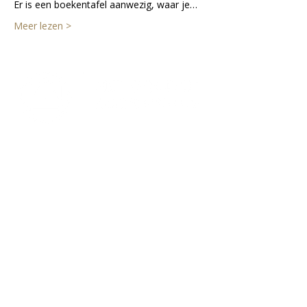
Er is een boekentafel aanwezig, waar je…
Meer lezen >
Lectorium Rosicrucianum
Bakenessergracht 11
2011 JS Haarlem
T
(023) 532 38 50
info@rozenkruis.nl
Over ons
Over het Rozenkruis
Onze locaties
Onze nieuwsbrief
Doneren