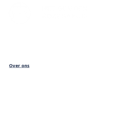
Lectorium Rosicrucianum
Bakenessergracht 11
2011 JS Haarlem
T
(023) 532 38 50
info@rozenkruis.nl
Over ons
Over het Rozenkruis
Onze locaties
Onze nieuwsbrief
Doneren
Meer Rozenkruis
Onze boekwinkel
Onze basisschool
Onze Stichting