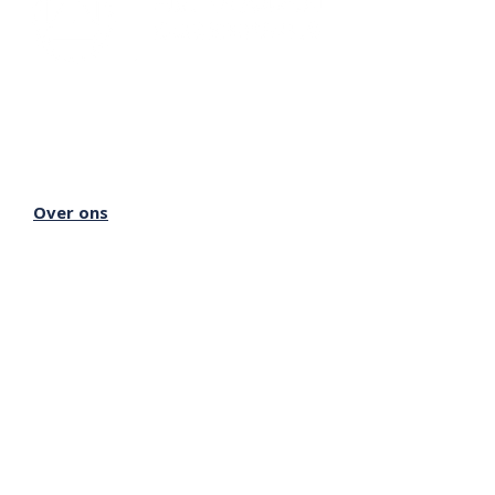
Lectorium Rosicrucianum
Bakenessergracht 11
2011 JS Haarlem
T
(023) 532 38 50
info@rozenkruis.nl
Over ons
Over het Rozenkruis
Onze locaties
Onze nieuwsbrief
Doneren
Meer Rozenkruis
Onze boekwinkel
Onze basisschool
Onze Stichting
Inloggen Rozenkruis Online