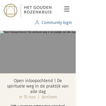
Community login
Open inloopochtend | De
spirituele weg in de praktijk van
alle dag
vr 15 nov
  |  
Arnhem
Wilt u mensen ontmoeten wier hart