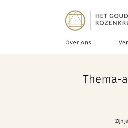
Over ons
Ve
Thema-av
Zijn j