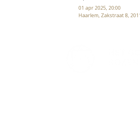
01 apr 2025, 20:00
Haarlem, Zakstraat 8, 201
Lectorium Rosicrucianum
Bakenessergracht 11
2011 JS Haarlem
T (023) 532 38 50
info@rozenkruis.nl