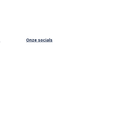
s
Onze socials
Facebook
Instagram
Youtube
is Online
Vimeo