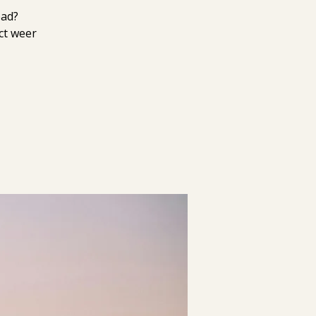
pad?
ct weer