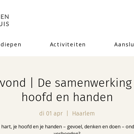
rdiepen
Activiteiten
Aanslu
ond | De samenwerking 
hoofd en handen
di 01 apr
  |  
Haarlem
e hart, je hoofd en je handen – gevoel, denken en doen – on
verbonden?