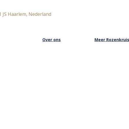
1 JS Haarlem, Nederland
Over ons
Meer Rozenkrui
Over het Rozenkruis
Onze boekwinkel
Onze locaties
Onze basisschool
Onze nieuwsbrief
Onze Stichting
Doneren
Inloggen Rozenkru