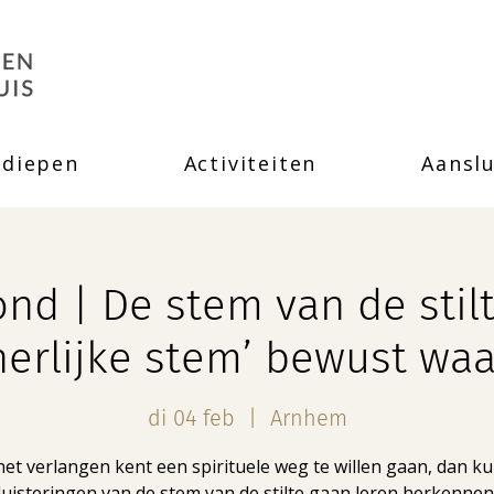
rdiepen
Activiteiten
Aanslu
d | De stem van de stil
nnerlijke stem’ bewust w
di 04 feb
  |  
Arnhem
 het verlangen kent een spirituele weg te willen gaan, dan ku
fluisteringen van de stem van de stilte gaan leren herkennen