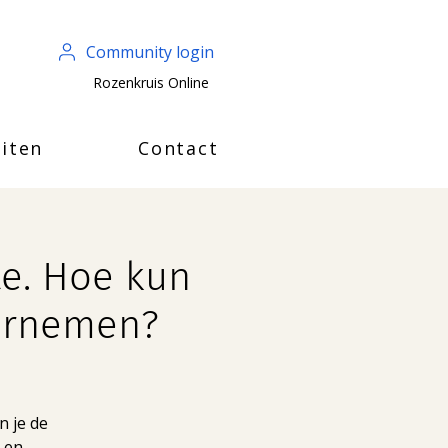
Community login
Rozenkruis Online
iten
Contact
te. Hoe kun
aarnemen?
n je de
 en