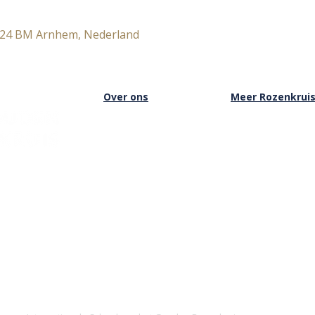
824 BM Arnhem, Nederland
Over ons
Meer Rozenkrui
Over het Rozenkruis
Onze boekwinkel
Onze locaties
Onze basisschool
Onze nieuwsbrief
Onze Stichting
Doneren
Inloggen Rozenkru