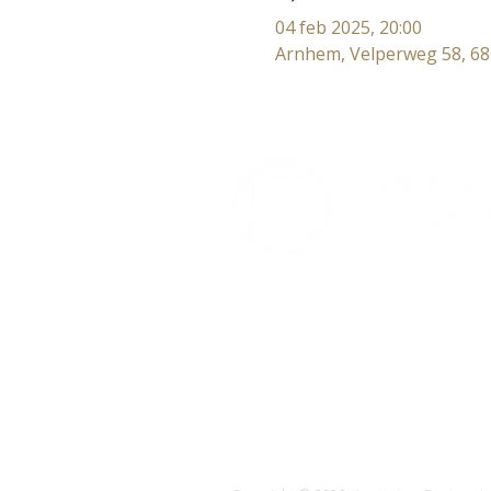
04 feb 2025, 20:00
Arnhem, Velperweg 58, 6
Lectorium Rosicrucianum
Bakenessergracht 11
2011 JS Haarlem
T (023) 532 38 50
info@rozenkruis.nl