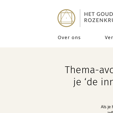
Over ons
Ve
Thema-avon
je ‘de i
Als je
in