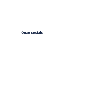
s
Onze socials
Facebook
Instagram
Youtube
is Online
Vimeo