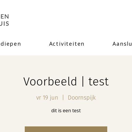
rdiepen
Activiteiten
Aanslu
Voorbeeld | test
vr 19 jun
  |  
Doornspijk
dit is een test